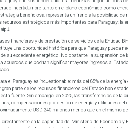
paraguayo de suspender unilateralmente las negociaciones de
enerado incertidumbre tanto en el plano económico como energé
strategia beneficiosa, representa un freno a la posibilidad de r
 recursos estratégicos más importantes para Paraguay: la en
taipú.
bases financieras y de prestación de servicios de la Entidad Bin
stituye una oportunidad histórica para que Paraguay pueda n
n de su excedente energético. No obstante, la suspensión de 
cia acuerdos que podrían significar mayores ingresos al Estad
cado.
para el Paraguay es incuestionable: más del 85% de la energía
y gran parte de los recursos financieros del Estado han estado
sta fuente. Sin embargo, en 2025, las transferencias de la b
ties, compensaciones por cesión de energía y utilidades del ca
roximadamente USD 240 millones menos que en el mismo peri
 directamente en la capacidad del Ministerio de Economía y 