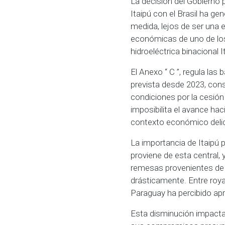
La decisión del Gobierno 
Itaipú con el Brasil ha g
medida, lejos de ser una e
económicas de uno de los
hidroeléctrica binacional I
El Anexo “ C ”, regula las 
prevista desde 2023, con
condiciones por la cesió
imposibilita el avance ha
contexto económico deli
La importancia de Itaipú 
proviene de esta central, 
remesas provenientes de e
drásticamente. Entre royal
Paraguay ha percibido ap
Esta disminución impacta