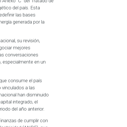
l Anexo “C ”del Tratado de
tico del país. Esta
edefinir las bases
ergía generada por la
acional, su revisión,
egociar mejores
las conversaciones
o, especialmente en un
 que consume el país
 vinculados a las
inacional han disminuido
pital integrado, el
odo del año anterior.
Finanzas de cumplir con