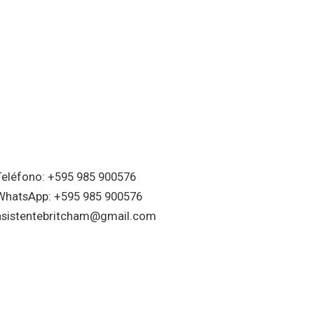
Teléfono: +595 985 900576
WhatsApp: +595 985 900576
asistentebritcham@gmail.com