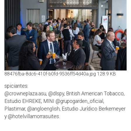
88476fba-8dc6-410f-b0fd-9536ff54d40a.jpg
128.9 KB
spiciantes:
@crowneplaza.asu
,
@dlspy
, British American Tobacco,
Estudio EHREKE, MINI
@grupogarden_oficial
,
Plastimar,
@angloenglish
, Estudio Jurídico Berkemeyer
y
@hotelvillamorrasuites
.