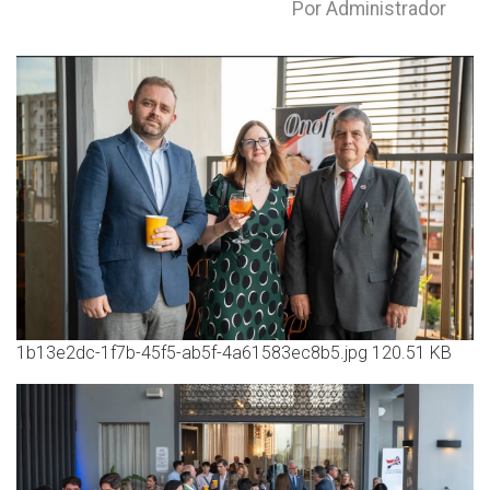
Por Administrador
1b13e2dc-1f7b-45f5-ab5f-4a61583ec8b5.jpg
120.51 KB