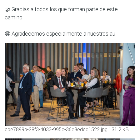
🤝 Gracias a todos los que forman parte de este
camino.
🤩 Agradecemos especialmente a nuestros au
cbe7899b-28f3-4033-995c-36e8eded1522.jpg
131.2 KB