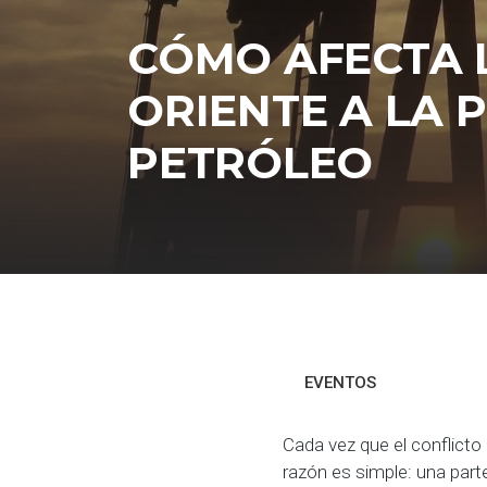
CÓMO AFECTA 
ORIENTE A LA 
PETRÓLEO
EVENTOS
Cada vez que el conflicto 
razón es simple: una parte