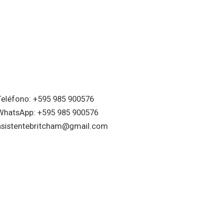
Teléfono: +595 985 900576
WhatsApp: +595 985 900576
asistentebritcham@gmail.com