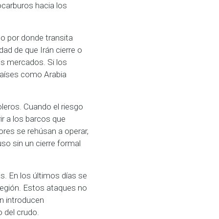
ocarburos hacia los
o por donde transita
ad de que Irán cierre o
os mercados. Si los
países como Arabia
leros. Cuando el riesgo
r a los barcos que
res se rehúsan a operar,
uso sin un cierre formal
s. En los últimos días se
región. Estos ataques no
n introducen
 del crudo.