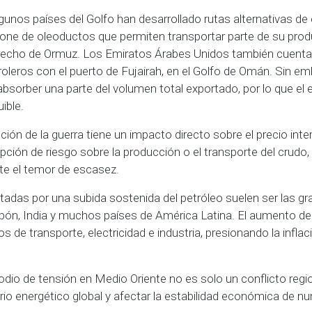
gunos países del Golfo han desarrollado rutas alternativas de
pone de oleoductos que permiten transportar parte de su prod
trecho de Ormuz. Los Emiratos Árabes Unidos también cuent
eros con el puerto de Fujairah, en el Golfo de Omán. Sin em
absorber una parte del volumen total exportado, por lo que el
ible.
ción de la guerra tiene un impacto directo sobre el precio inter
ción de riesgo sobre la producción o el transporte del crudo
te el temor de escasez.
das por una subida sostenida del petróleo suelen ser las g
apón, India y muchos países de América Latina. El aumento del
de transporte, electricidad e industria, presionando la inflaci
odio de tensión en Medio Oriente no es solo un conflicto regi
ibrio energético global y afectar la estabilidad económica de