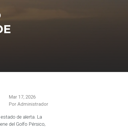
O
DE
Mar 17, 2026
Por Administrador
 estado de alerta. La
ene del Golfo Pérsico,