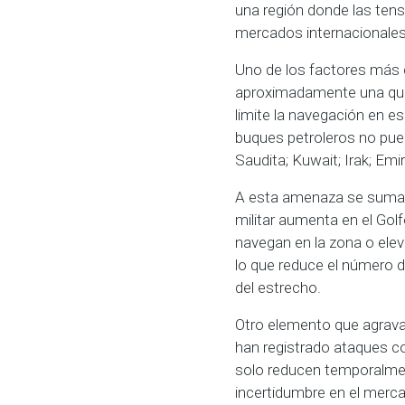
una región donde las tens
mercados internacionales
Uno de los factores más c
aproximadamente una quint
limite la navegación en e
buques petroleros no pue
Saudita; Kuwait; Irak; E
A esta amenaza se suma o
militar aumenta en el Go
navegan en la zona o ele
lo que reduce el número de
del estrecho.
Otro elemento que agrava l
han registrado ataques co
solo reducen temporalmen
incertidumbre en el merca