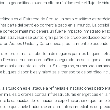
iones geopolíticas pueden alterar rápidamente el flujo de hidr
.
ríticos es el Estrecho de Ormuz, un paso marítimo estratégic
a parte del petróleo comercializado en el mundo. La posibilid
se corredor marítimo genera un fuerte impacto inmediato en l
den atravesar ese punto, gran parte del crudo producido por 
miratos Árabes Unidos y Qatar queda prácticamente bloqueado.
tro problema: la cobertura de seguros para los buques petro
lfo Pérsico, muchas compañías aseguradoras se niegan a cubri
van drásticamente las primas. Sin seguros, numerosos armado
 buques disponibles y ralentiza el transporte de petróleo incl
a situación es el ataque a refinerías e instalaciones petrolera
n misiles o drones contra infraestructuras energéticas en la 
te la capacidad de refinación o exportación, sino que tambié
do, lo que suele traducirse en aumentos inmediatos del precio