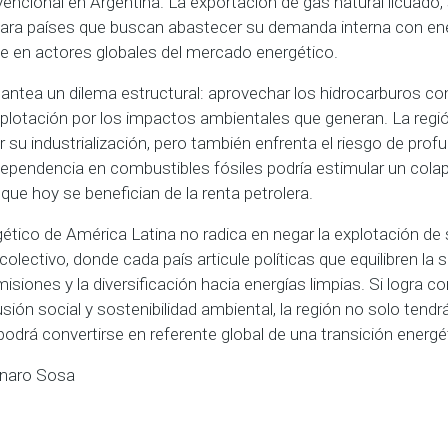
vencional en Argentina. La exportación de gas natural licuad
para países que buscan abastecer su demanda interna con ener
e en actores globales del mercado energético.
antea un dilema estructural: aprovechar los hidrocarburos c
plotación por los impactos ambientales que generan. La regió
su industrialización, pero también enfrenta el riesgo de prof
dependencia en combustibles fósiles podría estimular un cola
e hoy se benefician de la renta petrolera.
gético de América Latina no radica en negar la explotación de
lectivo, donde cada país articule políticas que equilibren la s
misiones y la diversificación hacia energías limpias. Si logra 
usión social y sostenibilidad ambiental, la región no solo tendr
odrá convertirse en referente global de una transición energéti
nnaro Sosa