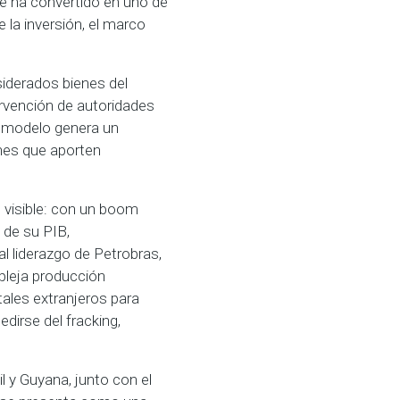
se ha convertido en uno de
la inversión, el marco
siderados bienes del
ervención de autoridades
te modelo genera un
ones que aporten
s visible: con un boom
 de su PIB,
l liderazgo de Petrobras,
pleja producción
tales extranjeros para
dirse del fracking,
 y Guyana, junto con el