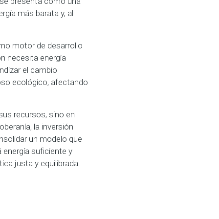
o, se presenta como una
gía más barata y, al
omo motor de desarrollo
n necesita energía
undizar el cambio
pso ecológico, afectando
 sus recursos, sino en
oberanía, la inversión
consolidar un modelo que
á energía suficiente y
ca justa y equilibrada.