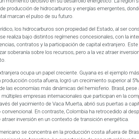
un momento decisivo en su desarrollo energético. La región 
e producción de hidrocarburos y energías emergentes, donde 
ntal marcan el pulso de su futuro.
rídico, los hidrocarburos son propiedad del Estado, al ser con
se realiza bajo distintos regímenes concesionales, con la int
encias, contratos y la participación de capital extranjero. Es
tizar soberanía sobre los recursos, pero a la vez atraer inversi
to.
n extranjera ocupa un papel creciente. Guyana es el ejemplo má
a producción costa afuera, logró un crecimiento superior al 5%
 las economías más dinámicas del hemisferio. Brasil, pese a
e múltiples empresas internacionales que participan en la com
ravés del yacimiento de Vaca Muerta, abrió sus puertas a capi
o convencional. En contraste, Colombia ha retrocedido al despe
 atraer inversión en un contexto de transición energética.
mericano se concentra en la producción costa afuera de Brasil