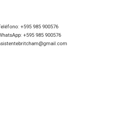
Teléfono: +595 985 900576
WhatsApp: +595 985 900576
asistentebritcham@gmail.com