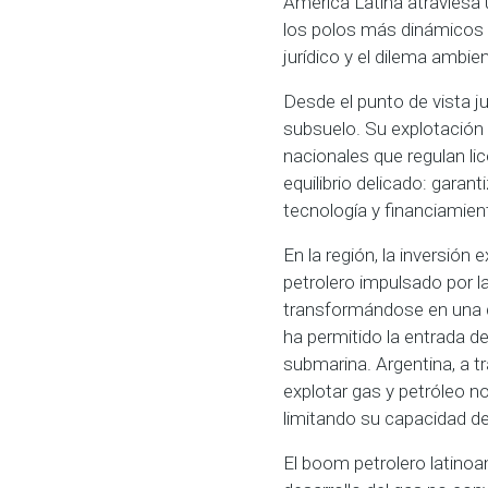
América Latina atraviesa 
los polos más dinámicos d
jurídico y el dilema ambie
Desde el punto de vista ju
subsuelo. Su explotación 
nacionales que regulan lic
equilibrio delicado: garan
tecnología y financiamien
En la región, la inversió
petrolero impulsado por l
transformándose en una de
ha permitido la entrada d
submarina. Argentina, a t
explotar gas y petróleo n
limitando su capacidad de
El boom petrolero latinoa