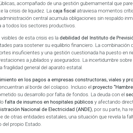
públicas, acompañado de una gestión gubernamental que pare
la crisis de liquidez. La
caja fiscal
atraviesa momentos críti
a administración central acumula obligaciones sin respaldo in
 a todos los sectores productivos.
isibles de esta crisis es la
debilidad del Instituto de Previsi
ltades para sostener su equilibrio financiero. La combinación 
ortes insuficientes y una gestión cuestionada ha puesto en ri
restaciones a jubilados y asegurados. La incertidumbre sobre l
a fragilidad general del aparato estatal.
imiento en los pagos a empresas constructoras, viales y pr
ncuentran al borde del colapso. Incluso el
proyecto “Hambre
metido su desarrollo por falta de fondos. La deuda con el
sec
do
falta de insumos en hospitales públicos
y afectando direc
stración Nacional de Electricidad (ANDE)
, por su parte, ha
e de otras entidades estatales, una situación que revela la fa
ro del propio Estado.