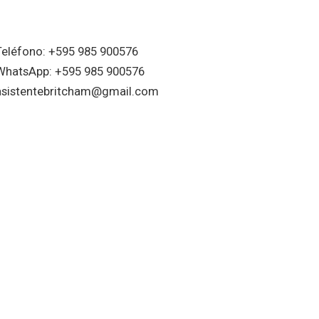
Teléfono: +595 985 900576
WhatsApp: +595 985 900576
asistentebritcham@gmail.com