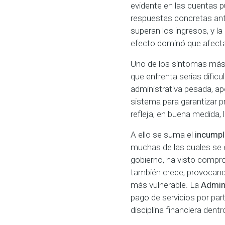
evidente en las cuentas 
respuestas concretas ante 
superan los ingresos, y l
efecto dominó que afecta
Uno de los síntomas más v
que enfrenta serias dificu
administrativa pesada, ap
sistema para garantizar p
refleja, en buena medida, l
A ello se suma el
incumpl
muchas de las cuales se e
gobierno, ha visto compro
también crece, provocan
más vulnerable. La
Admini
pago de servicios por part
disciplina financiera dent