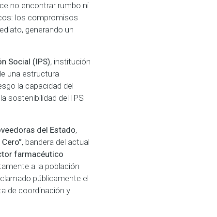
ce no encontrar rumbo ni
cos: los compromisos
mediato, generando un
ón Social (IPS)
, institución
de una estructura
esgo la capacidad del
a sostenibilidad del IPS
oveedoras del Estado
,
 Cero”
, bandera del actual
tor farmacéutico
tamente a la población
 reclamado públicamente el
lta de coordinación y