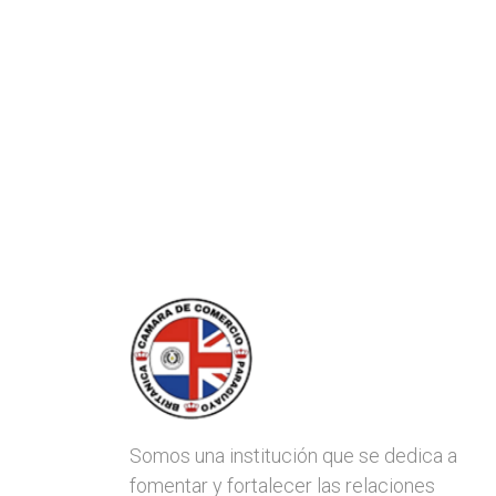
Somos una institución que se dedica a
fomentar y fortalecer las relaciones