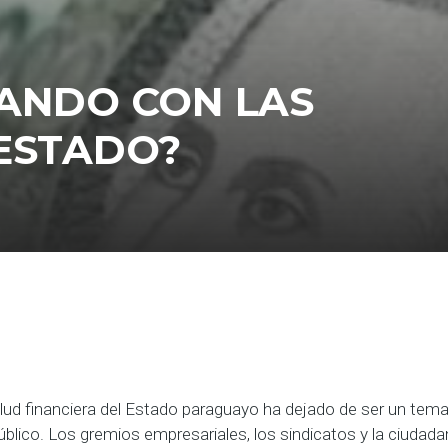
SANDO CON LAS
 ESTADO?
lud financiera del Estado paraguayo ha dejado de ser un tema
blico. Los gremios empresariales, los sindicatos y la ciudada