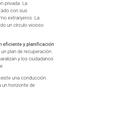
ón privada. La
stado con sus
omo extranjeros. La
do un círculo vicioso
n eficiente y planificación
i un plan de recuperación
paralizan y los ciudadanos
e.
 existe una conducción
a un horizonte de