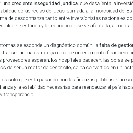
or una
creciente inseguridad jurídica
, que desalienta la inversi
tabilidad de las reglas de juego, sumada a la morosidad del E
lima de desconfianza tanto entre inversionistas nacionales c
empleo se estanca y la recaudación se ve afectada, alimentan
íntomas se esconde un diagnóstico común: la
falta de gestió
ra transmitir una estrategia clara de ordenamiento financiero n
los proveedores esperan, los hospitales padecen, las obras se 
jos de ser un motor de desarrollo, se ha convertido en un lastr
 es solo qué está pasando con las finanzas públicas, sino si
ianza y la estabilidad necesarias para reencauzar al país haci
 y transparencia.