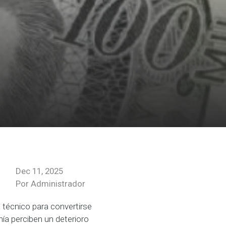
Dec 11, 2025
Por Administrador
 técnico para convertirse
nía perciben un deterioro